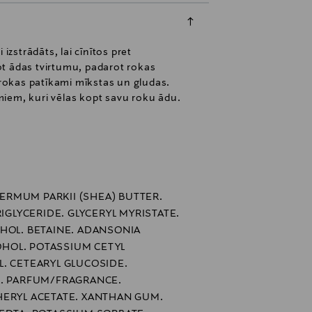
zstrādāts, lai cīnītos pret
 ādas tvirtumu, padarot rokas
 rokas patīkami mīkstas un gludas.
umiem, kuri vēlas kopt savu roku ādu.
RMUM PARKII (SHEA) BUTTER.
RIGLYCERIDE. GLYCERYL MYRISTATE.
HOL. BETAINE. ADANSONIA
COHOL. POTASSIUM CETYL
. CETEARYL GLUCOSIDE.
L. PARFUM/FRAGRANCE.
HERYL ACETATE. XANTHAN GUM.