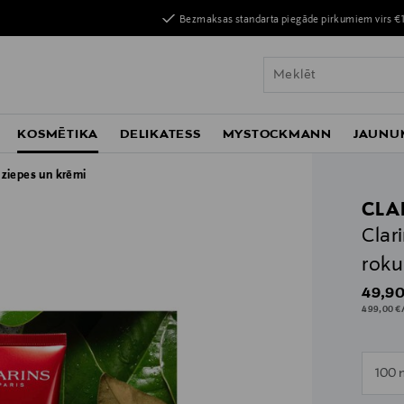
Bezmaksas standarta piegāde pirkumiem virs €
KOSMĒTIKA
DELIKATESS
MYSTOCKMANN
JAUNU
ziepes un krēmi
CLA
Clar
roku
Origin
49,90
499,00 €/
n
100 
n