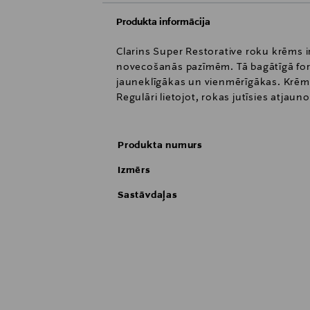
Produkta informācija
Clarins Super Restorative roku krēms ir
novecošanās pazīmēm. Tā bagātīgā for
jauneklīgākas un vienmērīgākas. Krēms 
Regulāri lietojot, rokas jutīsies atjau
Produkta numurs
Izmērs
Sastāvdaļas