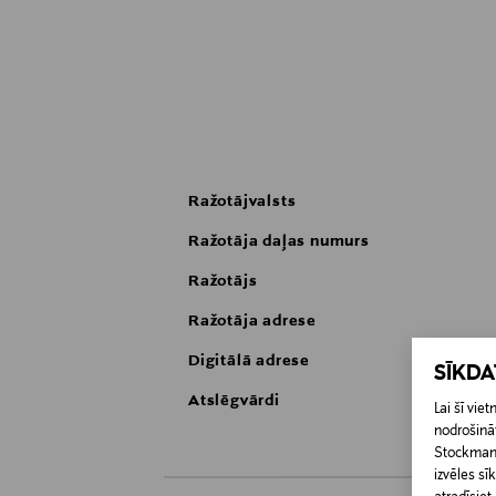
Ražotājvalsts
Ražotāja daļas numurs
Ražotājs
Ražotāja adrese
Digitālā adrese
SĪKD
Atslēgvārdi
Lai šī vi
nodrošināt
Stockmann 
izvēles s