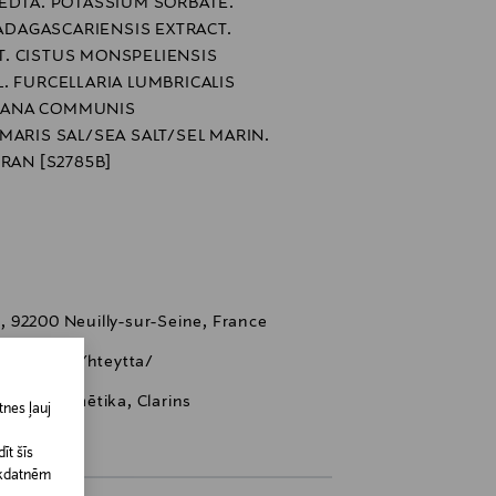
EDTA. POTASSIUM SORBATE.
DAGASCARIENSIS EXTRACT.
. CISTUS MONSPELIENSIS
. FURCELLARIA LUMBRICALIS
APSANA COMMUNIS
MARIS SAL/SEA SALT/SEL MARIN.
RAN [S2785B]
 92200 Neuilly-sur-Seine, France
alvelu-OtaYhteytta/
-age, kosmētika, Clarins
nes ļauj
īt šīs
īkdatnēm