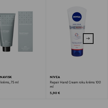
NAVISK
NIVEA
 krēms, 75 ml
Repair Hand Cream roku krēms 100
ml
 Price
€
Original Price
5,90 €