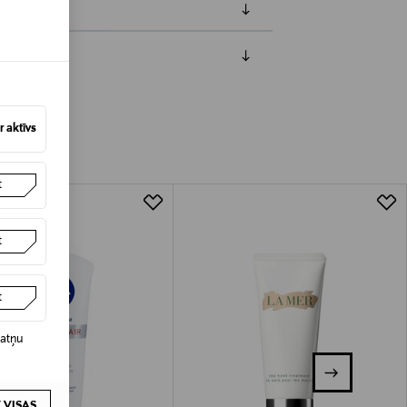
jāpaziņo iepriekš. Veselības un higiēnas
biskiem līdzekļiem, kas tiek atdoti
 aktīvs
t
t
t
datņu
 VISAS