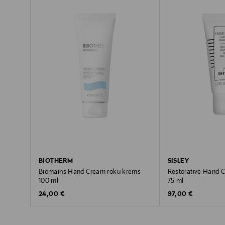
BIOTHERM
SISLEY
Biomains Hand Cream roku krēms
Restorative Hand 
100 ml
75 ml
Original Price
Original Price
24,00 €
97,00 €