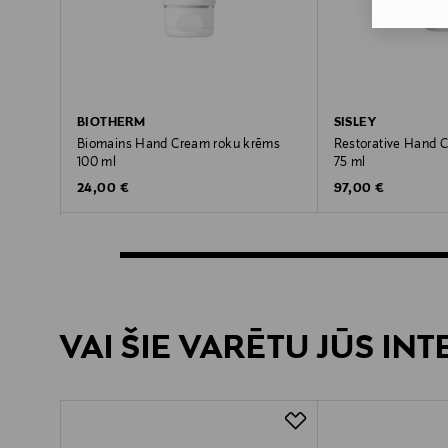
BIOTHERM
SISLEY
Biomains Hand Cream roku krēms
Restorative Hand 
100 ml
75 ml
Original Price
Original Price
24,00 €
97,00 €
VAI ŠIE VARĒTU JŪS IN