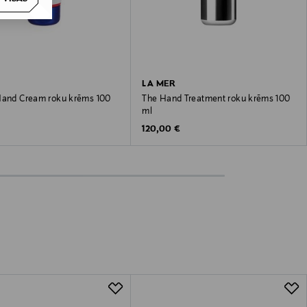
LA MER
Hand Cream roku krēms 100
The Hand Treatment roku krēms 100
ml
 Price
Original Price
120,00 €