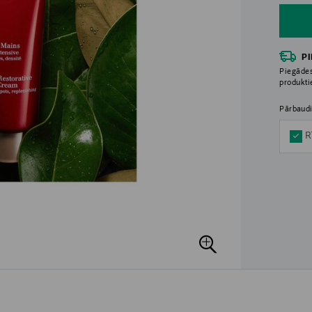
P
Piegādes
produkt
Pārbaudi
R