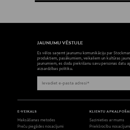
JAUNUMU VĒSTULE
Es vēlos saņemt jaunumu komunikāciju par Stockma
produktiem, pasākumiem, veikaliem un kultūras jaun
jaunumiem, es dodu piekrišanu savu personas datu a
aizsardzības politiku.
E-VEIKALS
KLIENTU APKALPOŠ
Maksāšanas metodes
Sazinieties ar mums
Preču piegādes nosacījumi
Priekšrocību nosacījum