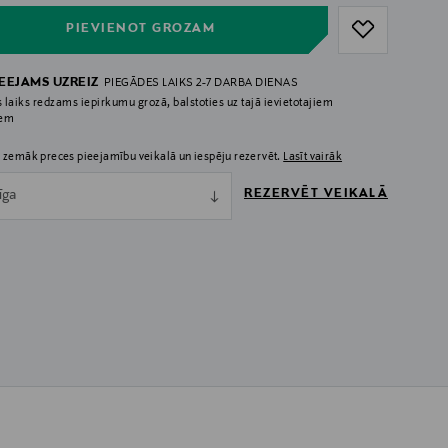
PIEVIENOT GROZAM
IEEJAMS UZREIZ
PIEGĀDES LAIKS 2-7 DARBA DIENAS
 laiks redzams iepirkumu grozā, balstoties uz tajā ievietotajiem
iem
 zemāk preces pieejamību veikalā un iespēju rezervēt.
Lasīt vairāk
REZERVĒT VEIKALĀ
īga