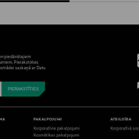
nn piedāvātajiem
umiem. Pierakstoties
pstrādei saskaņā ar Datu
ANA
PAKALPOJUMI
ATBILDĪBA
Korporatīvie pakalpojumi
Korporatīvā soc
i
Kosmētikas pakalpojumi