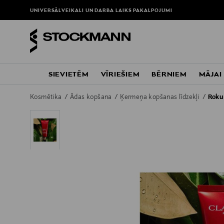
UNIVERSĀLVEIKALI UN DARBA LAIKS
PAKALPOJUMI
SIEVIETĒM
VĪRIEŠIEM
BĒRNIEM
MĀJAI
Kosmētika
Ādas kopšana
Ķermeņa kopšanas līdzekļi
Roku 