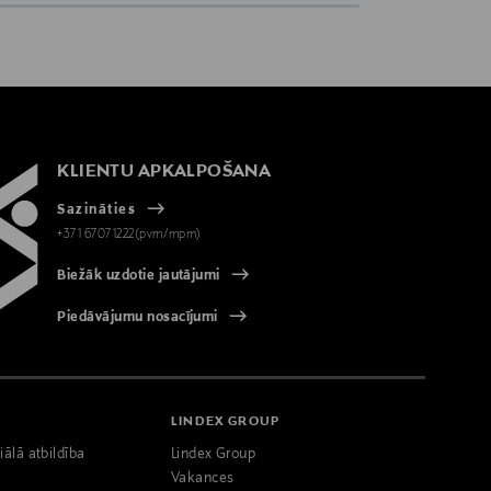
KLIENTU APKALPOŠANA
Sazināties
+371 67071222(pvm/mpm)
Biežāk uzdotie jautājumi
Piedāvājumu nosacījumi
LINDEX GROUP
iālā atbildība
Lindex Group
Vakances