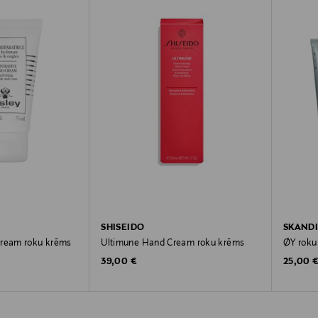
SHISEIDO
SKANDI
Cream roku krēms
Ultimune Hand Cream roku krēms
ØY roku
Original Price
Original
39,00 €
25,00 