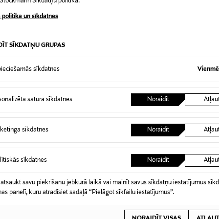
t Stockmann Sīkdatņu politikā.
 politika un sīkdatnes
0,00 €
DĪT SĪKDATŅU GRUPAS
 pasūtījuma saņemšanas brīža. Atgriešana ir bezmaksas, un par to nav 
0,00 € – 4,90 €
ogotas preces, ja to zīmogs ir atvērts. Aizzīmogotiem kosmētikas un da
iepakojumā.
RĪ
ieciešamās sīkdatnes
Vienmēr
sonalizēta satura sīkdatnes
Noraidīt
Atļau
ketinga sīkdatnes
Noraidīt
Atļau
lītiskās sīkdatnes
Noraidīt
Atļau
 atsaukt savu piekrišanu jebkurā laikā vai mainīt savus sīkdatņu iestatījumus sīk
nas panelī, kuru atradīsiet sadaļā “Pielāgot sīkfailu iestatījumus”.
NORAIDĪT VISAS
ATĻAUT