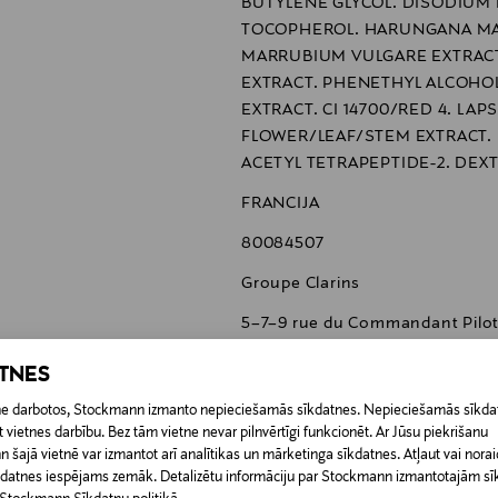
BUTYLENE GLYCOL. DISODIUM 
TOCOPHEROL. HARUNGANA MA
MARRUBIUM VULGARE EXTRACT
EXTRACT. PHENETHYL ALCOHOL
EXTRACT. CI 14700/RED 4. L
FLOWER/LEAF/STEM EXTRACT. 
ACETYL TETRAPEPTIDE-2. DEXT
FRANCIJA
80084507
Groupe Clarins
5–7–9 rue du Commandant Pilot,
https://www.clarins.fi/Asiakasp
ATNES
roku krēms, ādas kopšana, anti
etne darbotos, Stockmann izmanto nepieciešamās sīkdatnes. Nepieciešamās sīkdat
 vietnes darbību. Bez tām vietne nevar pilnvērtīgi funkcionēt. Ar Jūsu piekrišanu
šajā vietnē var izmantot arī analītikas un mārketinga sīkdatnes. Atļaut vai noraid
īkdatnes iespējams zemāk. Detalizētu informāciju par Stockmann izmantotajām s