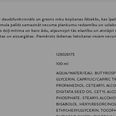
 daudzfunkcionāls un grezns roku kopšanas līdzeklis, kas īpaši i
mula palīdz samazināt vecuma plankumu redzamību un uzlabot
dziļi mitrina un baro ādu, atjaunojot tās elastību un atstājot
notas un aizsargātas. Piemērots ikdienas lietošanai visiem vec
128026173
100 ml
AQUA/WATER/EAU. BUTYROSPE
GLYCERIN. CAPRYLIC/CAPRIC T
PROPANEDIOL. CETEARYL ALCO
DIGITATA SEED OIL. CETYL AL
PHOSPHATE. STEARYL ALCOHOL
BISABOLOL. HEXYLRESORCINO
ETHYLHEXYLGLYCERIN. TOCOP