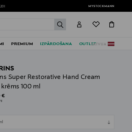
MYSTOCKMANN
120!
label.header.go
MI
PREMIUM
IZPĀRDOŠANA
OUTLET
LATVIJA
RINS
ins Super Restorative Hand Cream
 krēms 100 ml
al Price
 €
1l
ull
ml
ull