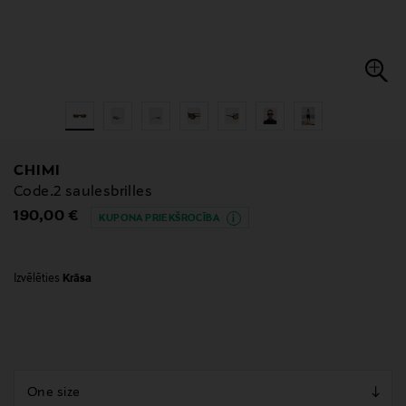
CHIMI
Code.2 saulesbrilles
Original Price
190,00 €
KUPONA PRIEKŠROCĪBA
Izvēlēties
Krāsa
null
null