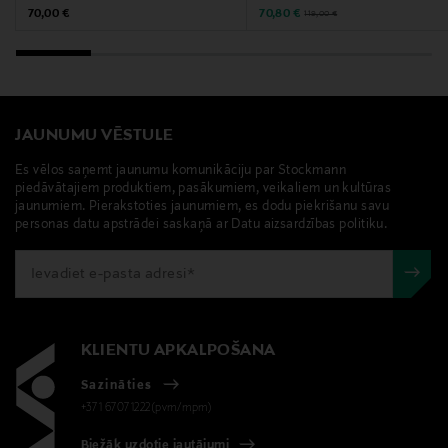
Original Price
Discounted Price
Original Price
70,00 €
70,80 €
119,00 €
JAUNUMU VĒSTULE
Es vēlos saņemt jaunumu komunikāciju par Stockmann
piedāvātajiem produktiem, pasākumiem, veikaliem un kultūras
jaunumiem. Pierakstoties jaunumiem, es dodu piekrišanu savu
personas datu apstrādei saskaņā ar Datu aizsardzības politiku.
KLIENTU APKALPOŠANA
Sazināties
+371 67071222(pvm/mpm)
Biežāk uzdotie jautājumi