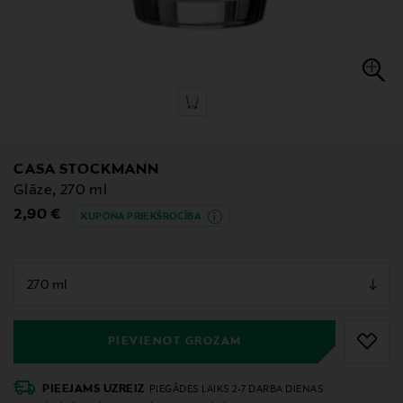
CASA STOCKMANN
Glāze, 270 ml
Original Price
2,90 €
KUPONA PRIEKŠROCĪBA
null
null
PIEVIENOT GROZAM
PIEEJAMS UZREIZ
PIEGĀDES LAIKS 2-7 DARBA DIENAS