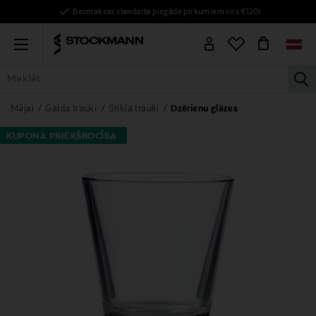
Bezmaksas standarta piegāde pirkumiem virs €120!
Menu
la
VISAS PRECES
SIEVIETĒM
VĪRIEŠIEM
BĒRNIEM
MĀJAI
Mājai
Galda trauki
Stikla trauki
Dzērienu glāzes
KUPONA PRIEKŠROCĪBA