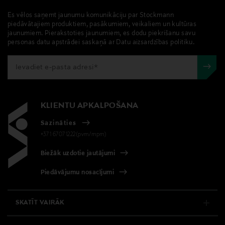
Es vēlos saņemt jaunumu komunikāciju par Stockmann
piedāvātajiem produktiem, pasākumiem, veikaliem un kultūras
jaunumiem. Pierakstoties jaunumiem, es dodu piekrišanu savu
personas datu apstrādei saskaņā ar Datu aizsardzības politiku.
KLIENTU APKALPOŠANA
Sazināties
+371 67071222(pvm/mpm)
Biežāk uzdotie jautājumi
Piedāvājumu nosacījumi
SKATĪT VAIRĀK