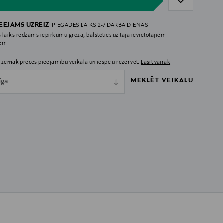
IEEJAMS UZREIZ
PIEGĀDES LAIKS 2-7 DARBA DIENAS
 laiks redzams iepirkumu grozā, balstoties uz tajā ievietotajiem
iem
 zemāk preces pieejamību veikalā un iespēju rezervēt.
Lasīt vairāk
MEKLĒT VEIKALU
īga