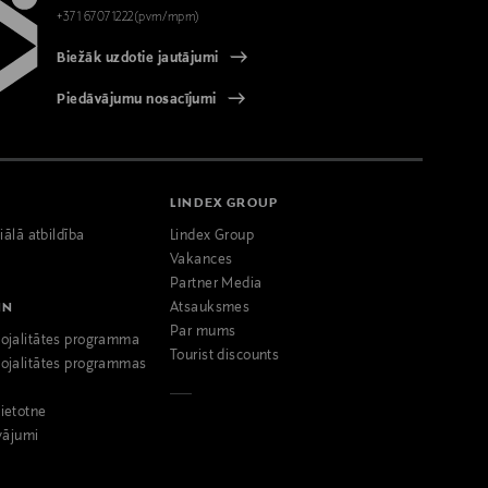
+371 67071222(pvm/mpm)
Biežāk uzdotie jautājumi
Piedāvājumu nosacījumi
LINDEX GROUP
iālā atbildība
Lindex Group
Vakances
Partner Media
NN
Atsauksmes
Par mums
ojalitātes programma
Tourist discounts
ojalitātes programmas
ietotne
vājumi