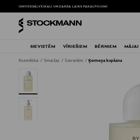
UNIVERSĀLVEIKALI UN DARBA LAIKS
PAKALPOJUMI
SIEVIETĒM
VĪRIEŠIEM
BĒRNIEM
MĀJAI
Kosmētika
Smaržas
Sievietēm
Ķermeņa kopšana