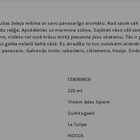
s želeja reibina ar savu pavasarīgo aromātu. Kad saule sāk pi
du režģa. Apsēdieties uz marmora soliņa. Sajūtiet vēso zāli z
ano, violetu vai rozā krāsu mirkļi piesaista jūsu skatienu. Tās ir
uz galda nelielā baltā vāzē. Es atradīšu to tur, nelokāmi atdodot
pavasaris. Galvenās notis: rabarbers, ciklamena, frezija. Sirds 
139069831
225 ml
Visiem ādas tipiem
Suihkugeeli
La Tulipe
NOCOL