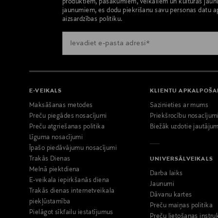
produktiem, pasākumiem, veikaliem un kultūras jaun
jaunumiem, es dodu piekrišanu savu personas datu a
aizsardzības politiku.
E-VEIKALS
KLIENTU APKALPOŠ
Maksāšanas metodes
Sazinieties ar mums
Preču piegādes nosacījumi
Priekšrocību nosacījum
Preču atgriešanas politika
Biežāk uzdotie jautājum
Līguma nosacījumi
Īpašo piedāvājumu nosacījumi
Trakās Dienas
UNIVERSĀLVEIKALS
Melnā piektdiena
Darba laiks
E-veikala iepirkšanās diena
Jaunumi
Trakās dienas internetveikala
Dāvanu kartes
piekļūstamība
Preču maiņas politika
Pielāgot sīkfailu iestatījumus
Preču lietošanas instru