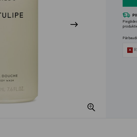
P
Piegādes
produkt
Pārbaudi
R