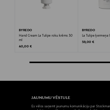
BYREDO
BYREDO
Hand Cream La Tulipe roku krēms 30
La Tulipe ķermeņa 
ml
Original Price
59,00 €
Original Price
40,00 €
JAUNUMU VĒSTULE
Es vēlos saņemt jaunumu komunikāciju par Stockma