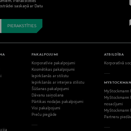
umiem. Pierakstoties
pstrādei saskaņā ar Datu
ANA
PAKALPOJUMI
ATBILDĪBA
Korporatīvie pakalpojumi
Korporatīvā soc
i
Kosmētikas pakalpojumi
i
Iepirkšanās ar stilistu
Iepirkšanās ar interjera stilistu
MYSTOCKMA
Šūšanas pakalpojumi
MyStockmann l
Dāvanu saiņošana
MyStockmann l
Pārtikas nodaļas pakalpojumi
nosacījumi
Visi pakalpojumi
MyStockmann l
Preču piegāde
Partneru piedā
kcija