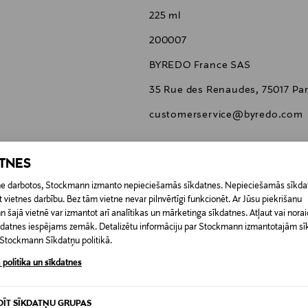
225 ml
200007
BYREDO France SAS
35 Rue des Renaudes, 75017 Par
customerservice@byredo.com
ATNES
etne darbotos, Stockmann izmanto nepieciešamās sīkdatnes. Nepieciešamās sīkdat
 vietnes darbību. Bez tām vietne nevar pilnvērtīgi funkcionēt. Ar Jūsu piekrišanu
0,00 €
šajā vietnē var izmantot arī analītikas un mārketinga sīkdatnes. Atļaut vai noraid
īkdatnes iespējams zemāk. Detalizētu informāciju par Stockmann izmantotajām s
 pasūtījuma saņemšanas brīža. Atgriešana ir bezmaksas, un par to nav 
t Stockmann Sīkdatņu politikā.
0,00 € – 4,90 €
ogotas preces, ja to zīmogs ir atvērts. Aizzīmogotiem kosmētikas un da
 politika un sīkdatnes
iepakojumā.
RĪ
DĪT SĪKDATŅU GRUPAS