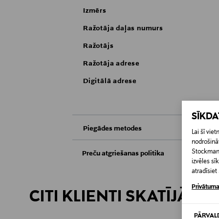
Izmērs
Ražotāja daļas numurs
Ražotājs
Ražotāja adrese
Digitālā adrese
SĪKD
Piegādes metodes
Lai šī vi
nodrošināt
Saņemšana veikalā
Stockmann 
Preču atgriešanas politika
izvēles s
Preces iespējams atgriezt 30 dienu laikā no
atradīsie
Piegāde uz saņemšanas punktu
apsvērumu dēļ nedrīkst atdot atpakaļ aizzīm
Privātuma
atpakaļ, ir jābūt to sākotnējā neatvērtajā 
CITI KLIENTI SKATĪJĀS A
PREČU ATGRIEŠANAS POLITIKA
PĀRVAL