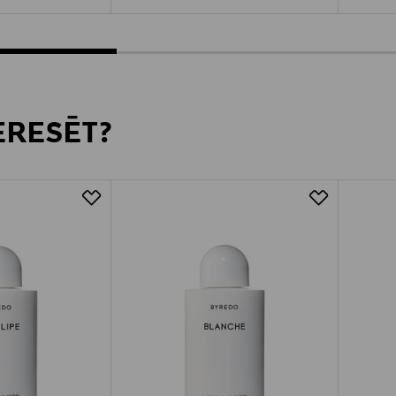
TERESĒT?