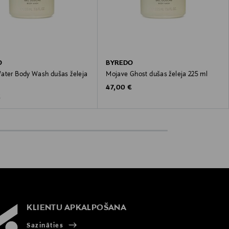
O
BYREDO
ater Body Wash dušas želeja
Mojave Ghost dušas želeja 225 ml
Original Price
47,00 €
 Price
€
KLIENTU APKALPOŠANA
Sazināties