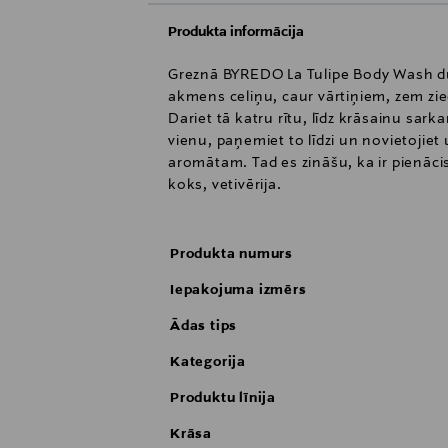
Produkta informācija
Greznā BYREDO La Tulipe Body Wash duša
akmens celiņu, caur vārtiņiem, zem zie
Dariet tā katru rītu, līdz krāsainu sark
vienu, paņemiet to līdzi un novietojiet 
aromātam. Tad es zināšu, ka ir pienācis 
koks, vetivērija.
Produkta numurs
Iepakojuma izmērs
Ādas tips
Kategorija
Produktu līnija
Krāsa