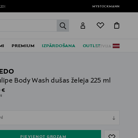
MYSTOCKMANN
120!
label.header.go
MI
PREMIUM
IZPĀRDOŠANA
OUTLET
LATVIJA
EDO
ulipe Body Wash dušas želeja 225 ml
al Price
 €
1l
ull
ml
ull
PIEVIENOT GROZAM