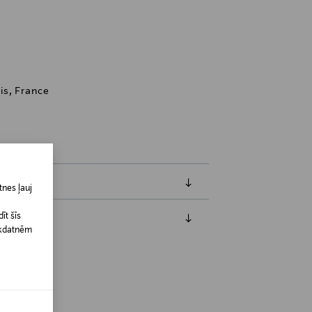
is, France
nes ļauj
īt šīs
īkdatnēm
jāpaziņo iepriekš. Veselības un higiēnas
biskiem līdzekļiem, kas tiek atdoti