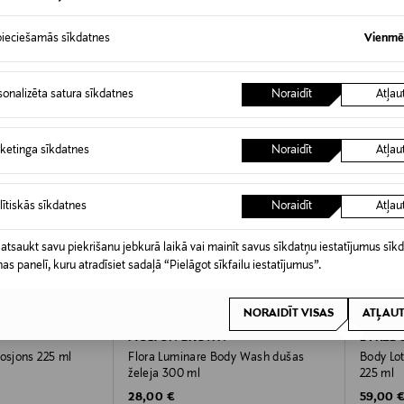
ieciešamās sīkdatnes
Vienmēr
sonalizēta satura sīkdatnes
Noraidīt
Atļau
ketinga sīkdatnes
Noraidīt
Atļau
lītiskās sīkdatnes
Noraidīt
Atļau
 atsaukt savu piekrišanu jebkurā laikā vai mainīt savus sīkdatņu iestatījumus sīk
nas panelī, kuru atradīsiet sadaļā “Pielāgot sīkfailu iestatījumus”.
NORAIDĪT VISAS
ATĻAUT
MOLTON BROWN
BYRED
losjons 225 ml
Flora Luminare Body Wash dušas
Body Lo
želeja 300 ml
225 ml
Original Price
Original
28,00 €
59,00 