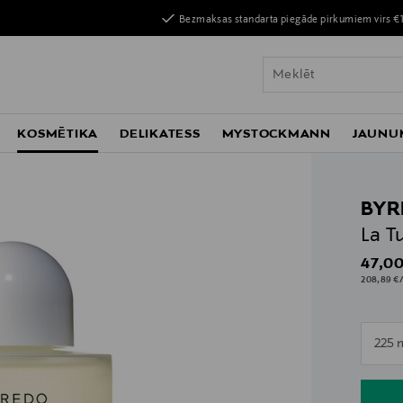
Bezmaksas standarta piegāde pirkumiem virs €
KOSMĒTIKA
DELIKATESS
MYSTOCKMANN
JAUNU
BYR
La T
Origin
47,00
208,89 €/
n
225 
n