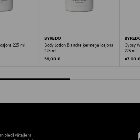
BYREDO
BYRED
losjons 225 ml
Body Lotion Blanche ķermeņa losjons
Gypsy W
225 ml
225 ml
Original Price
Original
59,00 €
47,00 
nn piedāvātajiem