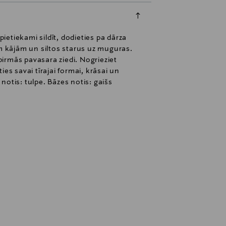
etiekami sildīt, dodieties pa dārza
em kājām un siltos starus uz muguras.
 pirmās pavasara ziedi. Nogrieziet
ies savai tīrajai formai, krāsai un
notis: tulpe. Bāzes notis: gaišs