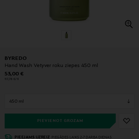
BYREDO
Hand Wash Vetyver roku ziepes 450 ml
Original Price
53,00 €
117,78 €/1l
null
null
PIEVIENOT GROZAM
PIEEJAMS UZREIZ
PIEGĀDES LAIKS 2-7 DARBA DIENAS