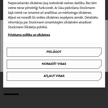
139067349
Nepieciešamās sīkdatnes ļauj nodrošināt vietnes darbību. Bez tām
kas tiek atdoti atpakaļ, ir jābūt to sākotnējā neatvērtajā
vietne nevar pilnvērtīgi funkcionēt. Ar Jūsu piekrišanu Stockmann
iepakojumā.
Iepakojuma izmērs
šajā vietnē var izmantot arī analītikas un mārketinga sīkdatnes.
Atļaut vai noraidīt šīs izvēles sīkdatnes iespējams zemāk. Detalizētu
450 ml
PREČU ATGRIEŠANAS POLITIKA
informāciju par Stockmann izmantotajām sīkdatnēm atradīsiet
Stockmann Sīkdatņu politikā.
Ādas tips
Stockmann nav pieejams tavā valstī.
Privātuma politika un sīkdatnes
Visiem ādas tipiem
Delivery is not available in your Country.
Krāsa
PIELĀGOT
I UNDERSTAND
NOCOL
NORAIDĪT VISAS
JO MALONE LONDON
BYREDO
Izmērs
Pomegranate Noir Body & Hand Wash
Tulipmania roku krēms 450 ml
ATĻAUT VISAS
šķidrās ziepes 250 ml
Original Price
61,00 €
450 ml
Original Price
44,00 €
Ražotāja daļas numurs
200070