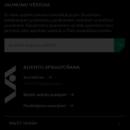
JAUNUMU VĒSTULE
Es vēlos saņemt jaunumu komunikāciju par Stockmann
piedāvātajiem produktiem, pasākumiem, veikaliem un kultūras
jaunumiem. Pierakstoties jaunumiem, es dodu piekrišanu savu
personas datu apstrādei saskaņā ar Datu aizsardzības politiku.
KLIENTU APKALPOŠANA
Sazināties
+371 67071222(pvm/mpm)
Biežāk uzdotie jautājumi
Piedāvājumu nosacījumi
SKATĪT VAIRĀK