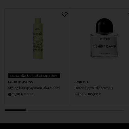
Atslēgvārdi
Byredo, smaržas, unisex smaržas, EdP, parfimērija
LOJALITĀTES PIEDĀVĀJUMS 20%
FOUR REASONS
BYREDO
Styling Hairspray matu laka 300 ml
Desert Dawn EdP aromāts
Discounted Price
Original Price
sākot no
Original Price
11,90 €
165,00 €
14,90 €