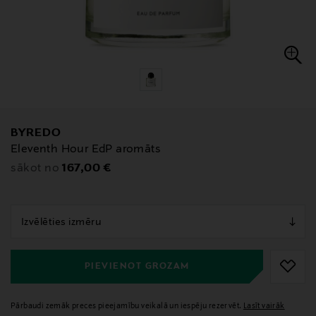
BYREDO
Eleventh Hour EdP aromāts
Original Price
167,00 €
sākot no
null
null
PIEVIENOT GROZAM
Pārbaudi zemāk preces pieejamību veikalā un iespēju rezervēt.
Lasīt vairāk