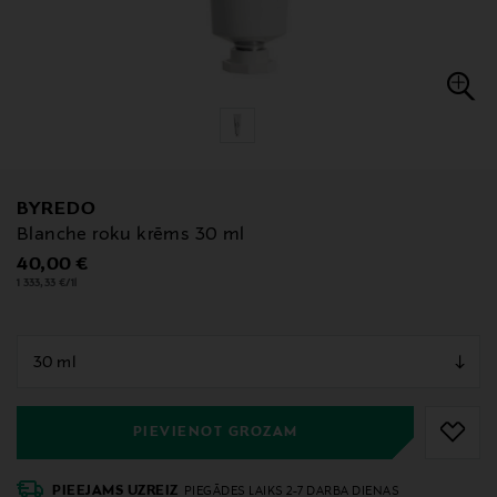
BYREDO
Blanche roku krēms 30 ml
Original Price
40,00 €
1 333,33 €/1l
null
null
PIEVIENOT GROZAM
PIEEJAMS UZREIZ
PIEGĀDES LAIKS 2-7 DARBA DIENAS