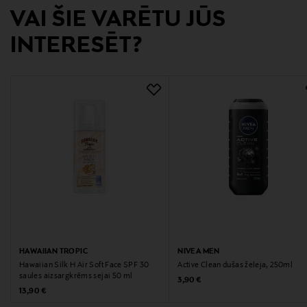
VAI ŠIE VARĒTU JŪS
Izmērs
INTERESĒT?
30 ml
Ražotāja daļas numurs
7340032810875
Ražotājs
BYREDO France SAS
Ražotāja adrese
35 Rue des Renaudes, 75017 Paris, France
Digitālā adrese
HAWAIIAN TROPIC
NIVEA MEN
customerservice@byredo.com
Hawaiian Silk H Air Soft Face SPF 30
Active Clean dušas želeja, 250ml
saules aizsargkrēms sejai 50 ml
Original Price
3,90 €
Original Price
13,90 €
Atslēgvārdi