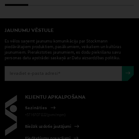
BYREDO, Blanche, roku krēms, krēms rokām
JAUNUMU VĒSTULE
Es vēlos saņemt jaunumu komunikāciju par Stockmann
piedāvātajiem produktiem, pasākumiem, veikaliem un kultūras
jaunumiem. Pierakstoties jaunumiem, es dodu piekrišanu savu
personas datu apstrādei saskaņā ar Datu aizsardzības politiku.
KLIENTU APKALPOŠANA
Sazināties
+371 67071222(pvm/mpm)
Biežāk uzdotie jautājumi
Piedāvājumu nosacījumi