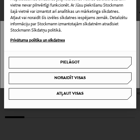
pipars, aldehīdi. Sirds notis: vijolīte, neroli, peonija.
139068452
vietne nevar pilnvērtīgi funkcionēt. Ar Jūsu piekrišanu Stockmann
kas tiek atdoti atpakaļ, ir jābūt to sākotnējā neatvērtajā
Bāzes notis: gaišs koks, sandalkoks, muskuss.
šajā vietnē var izmantot arī analītikas un mārketinga sīkdatnes.
iepakojumā.
Atļaut vai noraidīt šīs izvēles sīkdatnes iespējams zemāk. Detalizētu
Iepakojuma izmērs
informāciju par Stockmann izmantotajām sīkdatnēm atradīsiet
PREČU ATGRIEŠANAS POLITIKA
30 ml
Stockmann Sīkdatņu politikā.
Stockmann nav pieejams tavā valstī.
Privātuma politika un sīkdatnes
Ādas tips
Delivery is not available in your Country.
Visiem ādas tipiem
PIELĀGOT
I UNDERSTAND
Kategorija
NORAIDĪT VISAS
Käsivoide
LANCÔME
JO MALONE LONDON
ATĻAUT VISAS
Idôle Roku krēms, 30ml
Peony & Blush Suede Hand Cream r
Krāsa
krēms
Original Price
18,90 €
Original Price
30,00 €
NOCOL
Bez smaržas
Ei