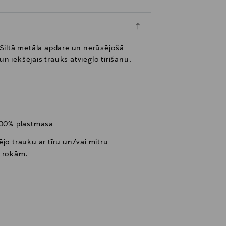
. Siltā metāla apdare un nerūsējošā
n iekšējais trauks atvieglo tīrīšanu.
 100% plastmasa
jo trauku ar tīru un/vai mitru
r rokām.