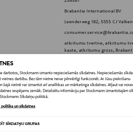
238581
Brabantia International BV
Leenderweg 182, 5555 CJ Valke
consumer.service@brabantia.
atkritumu tvertne, atkritumu tv
kaste, atkritumu grozs, Brabant
ATNES
etne darbotos, Stockmann izmanto nepieciešamās sīkdatnes. Nepieciešamās sīkdat
 vietnes darbību. Bez tām vietne nevar pilnvērtīgi funkcionēt. Ar Jūsu piekrišanu
šajā vietnē var izmantot arī analītikas un mārketinga sīkdatnes. Atļaut vai noraid
0,00 €
īkdatnes iespējams zemāk. Detalizētu informāciju par Stockmann izmantotajām s
t Stockmann Sīkdatņu politikā.
RĪ
0,00 € – 4,90 €
 politika un sīkdatnes
DĪT SĪKDATŅU GRUPAS