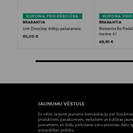
KUPONA PRIEKŠROCĪBA
KUPONA PRIE
BRABANTIA
BRABANTIA
Linn Dressboy drēbju pakaramais
Brabantia Bo Pedal
tvertne 4 l
Original Price
65,00 €
Original Price
49,95 €
JAUNUMU VĒSTULE
Es vēlos saņemt jaunumu komunikāciju par Stockma
produktiem, pasākumiem, veikaliem un kultūras jaun
jaunumiem, es dodu piekrišanu savu personas datu a
aizsardzības politiku.