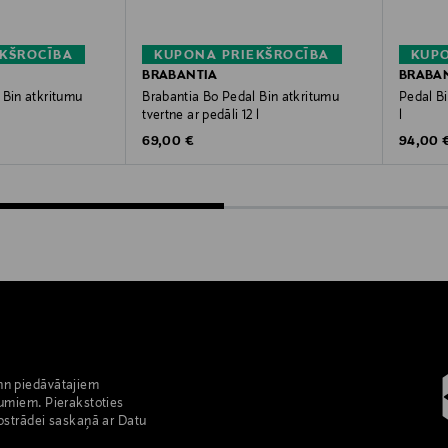
KŠROCĪBA
KUPONA PRIEKŠROCĪBA
KUPO
BRABANTIA
BRABA
 Bin atkritumu
Brabantia Bo Pedal Bin atkritumu
Pedal B
tvertne ar pedāli 12 l
l
Original Price
Original
69,00 €
94,00 
nn piedāvātajiem
umiem. Pierakstoties
pstrādei saskaņā ar Datu