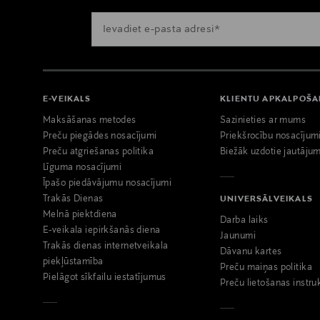
E-VEIKALS
KLIENTU APKALPOŠ
Maksāšanas metodes
Sazinieties ar mums
Preču piegādes nosacījumi
Priekšrocību nosacījum
Preču atgriešanas politika
Biežāk uzdotie jautājum
Līguma nosacījumi
Īpašo piedāvājumu nosacījumi
Trakās Dienas
UNIVERSĀLVEIKALS
Melnā piektdiena
Darba laiks
E-veikala iepirkšanās diena
Jaunumi
Trakās dienas internetveikala
Dāvanu kartes
piekļūstamība
Preču maiņas politika
Pielāgot sīkfailu iestatījumus
Preču lietošanas instru