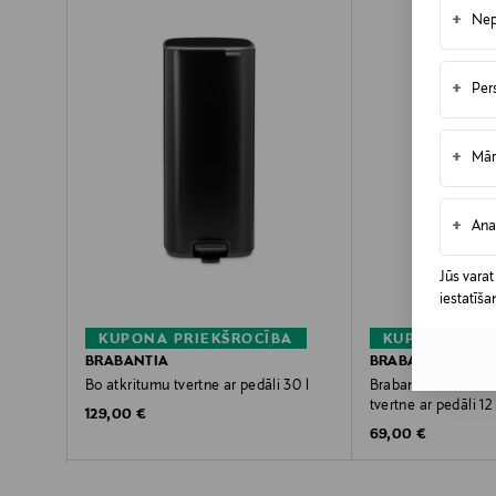
+
Nep
+
Per
+
Mār
+
Ana
Jūs varat
iestatīša
KUPONA PRIEKŠROCĪBA
KUPONA PRIE
BRABANTIA
BRABANTIA
Bo atkritumu tvertne ar pedāli 30 l
Brabantia Bo Pedal
tvertne ar pedāli 12 
Original Price
129,00 €
Original Price
69,00 €