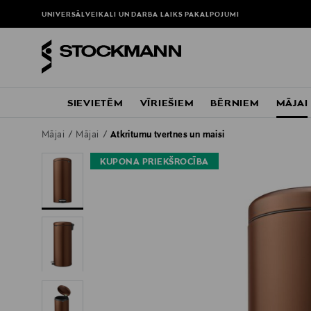
UNIVERSĀLVEIKALI UN DARBA LAIKS
PAKALPOJUMI
SIEVIETĒM
VĪRIEŠIEM
BĒRNIEM
MĀJAI
Mājai
Mājai
Atkritumu tvertnes un maisi
KUPONA PRIEKŠROCĪBA