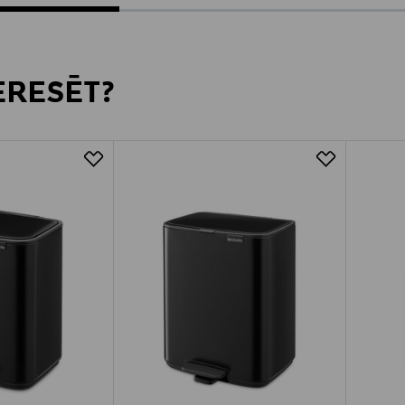
TERESĒT?