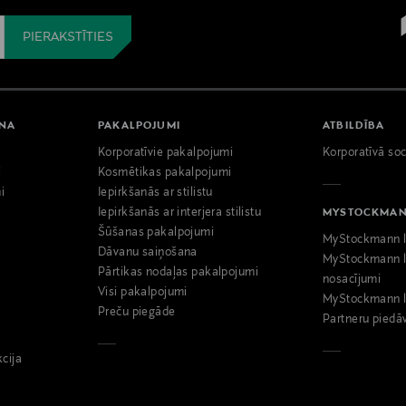
ANA
PAKALPOJUMI
ATBILDĪBA
Korporatīvie pakalpojumi
Korporatīvā soc
i
Kosmētikas pakalpojumi
i
Iepirkšanās ar stilistu
Iepirkšanās ar interjera stilistu
MYSTOCKMA
Šūšanas pakalpojumi
MyStockmann l
Dāvanu saiņošana
MyStockmann l
Pārtikas nodaļas pakalpojumi
nosacījumi
Visi pakalpojumi
MyStockmann l
Preču piegāde
Partneru piedā
kcija