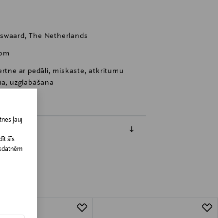
nswaard, The Netherlands
com
ertne ar pedāli, miskaste, atkritumu
ia, uzglabāšana
nes ļauj
īt šīs
īkdatnēm