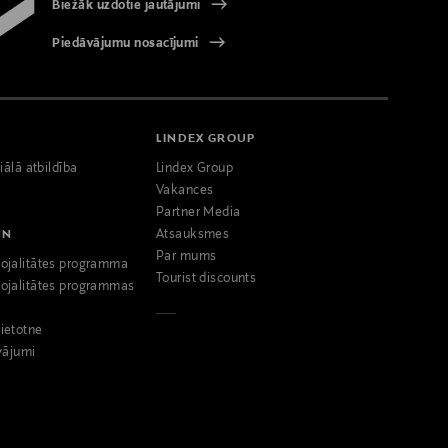
Biežāk uzdotie jautājumi
Piedāvājumu nosacījumi
LINDEX GROUP
iālā atbildība
Lindex Group
Vakances
Partner Media
NN
Atsauksmes
Par mums
ojalitātes programma
Tourist discounts
ojalitātes programmas
ietotne
vājumi