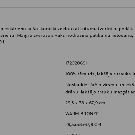
pieskārienu ar šo ikoniski veidoto atkritumu tvertni ar pedāli
ārienu. Maigi aizverošais vāks nodrošina patīkamu lietošanu, u
 l.
172020691
100% tērauds, iekšējais trauks
Noslaukiet ārējo virsmu un iekšē
drānu, iekšējo trauku mazgāt a
29,3 x 38 x 67,9 cm
WARM BRONZE
29,3x38x67,9 CM