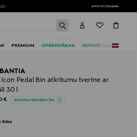
MYSTOCKMANN
120!
label.header.go
MI
PREMIUM
IZPĀRDOŠANA
OUTLET
LATVIJA
BANTIA
Icon Pedal Bin atkritumu tvertne ar
li 30 l
al Price
0 €
KUPONA PRIEKŠROCĪBA
es
Krāsa