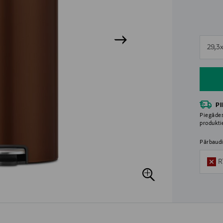
n
29,3
n
P
Piegādes
produkt
Pārbaudi
R