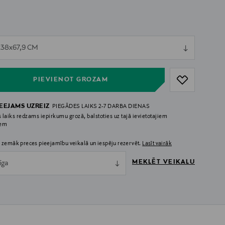
ull
x38x67,9 CM
ull
PIEVIENOT GROZAM
IEEJAMS UZREIZ
PIEGĀDES LAIKS 2-7 DARBA DIENAS
 laiks redzams iepirkumu grozā, balstoties uz tajā ievietotajiem
iem
 zemāk preces pieejamību veikalā un iespēju rezervēt.
Lasīt vairāk
MEKLĒT VEIKALU
īga