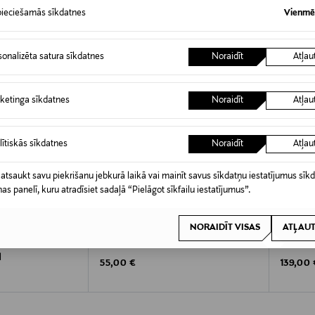
ieciešamās sīkdatnes
Vienmēr
sonalizēta satura sīkdatnes
Noraidīt
Atļau
ketinga sīkdatnes
Noraidīt
Atļau
lītiskās sīkdatnes
Noraidīt
Atļau
 atsaukt savu piekrišanu jebkurā laikā vai mainīt savus sīkdatņu iestatījumus sīk
nas panelī, kuru atradīsiet sadaļā “Pielāgot sīkfailu iestatījumus”.
KŠROCĪBA
KUPONA PRIEKŠROCĪBA
KUPO
NORAIDĪT VISAS
ATĻAUT
BRABANTIA
BRABA
 Bin atkritumu
Bo Waste Bin atkritumu tvertne 4 l
Bo Touch
l
Original Price
Original
55,00 €
139,00 