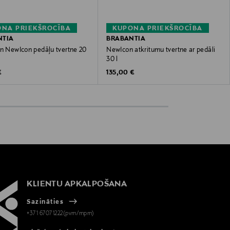
NA PRIEKŠROCĪBA
KUPONA PRIEKŠROCĪBA
NTIA
BRABANTIA
in NewIcon pedāļu tvertne 20
NewIcon atkritumu tvertne ar pedāli
30 l
 Price
Original Price
€
135,00 €
KLIENTU APKALPOŠANA
Sazināties
+371 67071222(pvm/mpm)