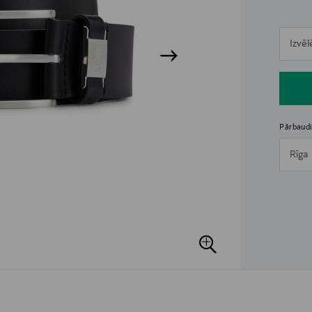
n
Izvēl
n
Pārbaudi
Rīga