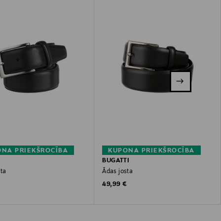
NA PRIEKŠROCĪBA
KUPONA PRIEKŠROCĪBA
BUGATTI
sta
Ādas josta
 Price
Original Price
€
49,99 €