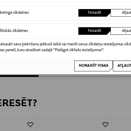
ketinga sīkdatnes
Noraidīt
Atļau
lītiskās sīkdatnes
Noraidīt
Atļau
KŠROCĪBA
KUPONA PRIEKŠROCĪBA
KUPO
SDLR
SDLR
Ādas josta
Ādas jo
 atsaukt savu piekrišanu jebkurā laikā vai mainīt savus sīkdatņu iestatījumus sīk
nas panelī, kuru atradīsiet sadaļā “Pielāgot sīkfailu iestatījumus”.
Original Price
Original
59,90 €
69,00 
NORAIDĪT VISAS
ATĻAUT
TERESĒT?