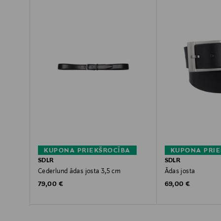
KUPONA PRIEKŠROCĪBA
KUPONA PRIE
SDLR
SDLR
Cederlund ādas josta 3,5 cm
Ādas josta
Original Price
Original Price
79,00 €
69,00 €