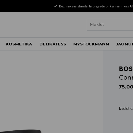
Bezmaksas standarta piegāde pirkumiem virs €
KOSMĒTIKA
DELIKATESS
MYSTOCKMANN
JAUNU
BOS
Conn
Origin
75,00
Izvēlēti