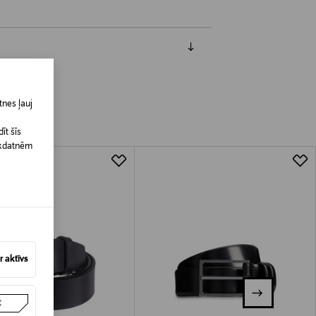
nes ļauj
īt šīs
īkdatnēm
 aktīvs
t