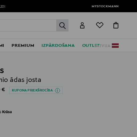
MYSTOCKMANN
120!
label.header.go
MI
PREMIUM
IZPĀRDOŠANA
OUTLET
LATVIJA
S
io ādas josta
al Price
 €
KUPONA PRIEKŠROCĪBA
es
Krāsa