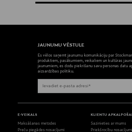
JAUNUMU VĒSTULE
Es vēlos saņemt jaunumu komunikāciju par Stockma
produktiem, pasākumiem, veikaliem un kultūras jaun
jaunumiem, es dodu piekrišanu savu personas datu a
aizsardzības politiku.
E-VEIKALS
KLIENTU APKALPOŠ
Maksāšanas metodes
Sazinieties ar mums
Preču piegādes nosacījumi
Priekšrocību nosacījum