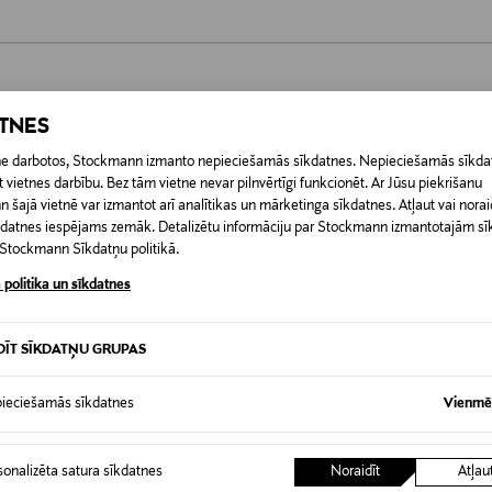
0,00 €
ATNES
RĪ
etne darbotos, Stockmann izmanto nepieciešamās sīkdatnes. Nepieciešamās sīkdat
0,00 € – 4,90 €
 vietnes darbību. Bez tām vietne nevar pilnvērtīgi funkcionēt. Ar Jūsu piekrišanu
šajā vietnē var izmantot arī analītikas un mārketinga sīkdatnes. Atļaut vai noraid
īkdatnes iespējams zemāk. Detalizētu informāciju par Stockmann izmantotajām s
t Stockmann Sīkdatņu politikā.
 politika un sīkdatnes
DĪT SĪKDATŅU GRUPAS
ieciešamās sīkdatnes
Vienmēr
sonalizēta satura sīkdatnes
Noraidīt
Atļau