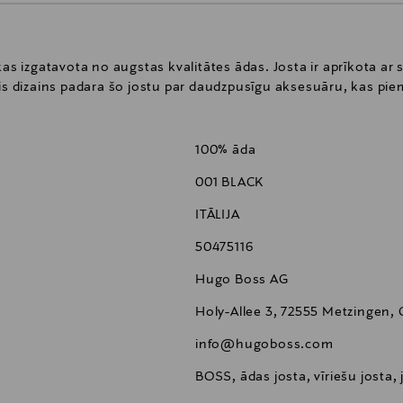
kas izgatavota no augstas kvalitātes ādas. Josta ir aprīkota ar
ais dizains padara šo jostu par daudzpusīgu aksesuāru, kas pie
100% āda
001 BLACK
ITĀLIJA
50475116
Hugo Boss AG
Holy-Allee 3, 72555 Metzingen,
info@hugoboss.com
BOSS, ādas josta, vīriešu josta, 