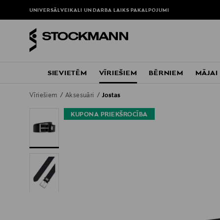
UNIVERSĀLVEIKALI UN DARBA LAIKS
PAKALPOJUMI
SIEVIETĒM
VĪRIEŠIEM
BĒRNIEM
MĀJAI
Vīriešiem
Aksesuāri
Jostas
KUPONA PRIEKŠROCĪBA