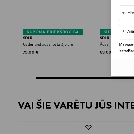
+
Mār
+
Ana
KUPONA PRIEKŠROCĪBA
KUPONA PRIE
SDLR
SDLR
Cederlund ādas josta 3,5 cm
Ādas josta
Jūs varat
iestatīša
Original Price
Original Price
79,00 €
69,00 €
VAI ŠIE VARĒTU JŪS IN