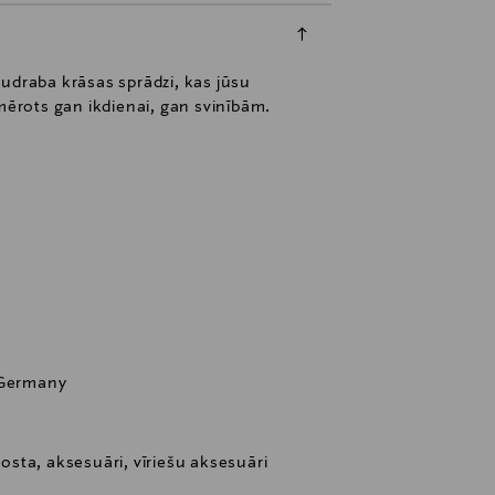
 sudraba krāsas sprādzi, kas jūsu
mērots gan ikdienai, gan svinībām.
 Germany
josta, aksesuāri, vīriešu aksesuāri