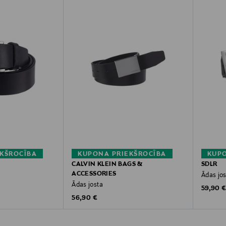
KŠROCĪBA
KUPONA PRIEKŠROCĪBA
KUPO
CALVIN KLEIN BAGS &
SDLR
ACCESSORIES
Ādas jo
Ādas josta
Original
59,90 
Original Price
56,90 €