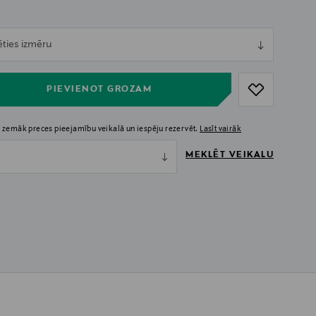
ull
ēties izmēru
ull
PIEVIENOT GROZAM
 zemāk preces pieejamību veikalā un iespēju rezervēt.
Lasīt vairāk
MEKLĒT VEIKALU