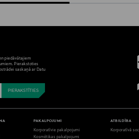
nn piedāvātajiem
umiem. Pierakstoties
pstrādei saskaņā ar Datu
ANA
PAKALPOJUMI
ATBILDĪBA
Korporatīvie pakalpojumi
Korporatīvā soc
i
Kosmētikas pakalpojumi