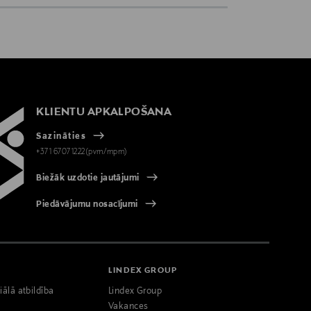
KLIENTU APKALPOŠANA
Sazināties
+371 67071222(pvm/mpm)
Biežāk uzdotie jautājumi
Piedāvājumu nosacījumi
LINDEX GROUP
iālā atbildība
Lindex Group
Vakances