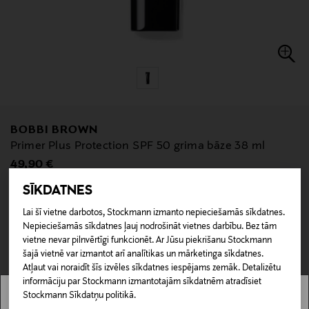
BOBBI BROWN
Primer Plus Protection SPF 50 grima bāze 38 ml
Original Price
49,90 €
SĪKDATNES
null
null
Nav pieejams tiešsaistē.
Lai šī vietne darbotos, Stockmann izmanto nepieciešamās sīkdatnes.
Nepieciešamās sīkdatnes ļauj nodrošināt vietnes darbību. Bez tām
vietne nevar pilnvērtīgi funkcionēt. Ar Jūsu piekrišanu Stockmann
NAV PIEEJAMS
šajā vietnē var izmantot arī analītikas un mārketinga sīkdatnes.
Atļaut vai noraidīt šīs izvēles sīkdatnes iespējams zemāk. Detalizētu
informāciju par Stockmann izmantotajām sīkdatnēm atradīsiet
SVARĪGI! Preces ar atlaidi nav iespējams rezervēt, jo mēs nevaram garantēt šo
preču pieejamību.
Stockmann Sīkdatņu politikā.