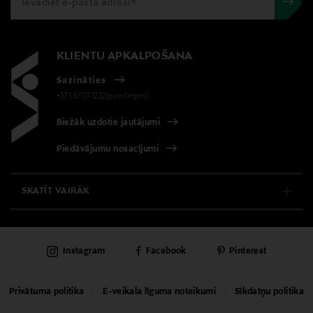
SPF
Izmērs
KLIENTU APKALPOŠANA
38 ml
Sazināties
Ražotājs
+371 67071222(pvm/mpm)
Estee Lauder Finland Oy
Biežāk uzdotie jautājumi
Piedāvājumu nosacījumi
Ražotāja adrese
Hämeentie 15, 00500, Helsinki, Finland
SKATĪT VAIRĀK
Digitālā adrese
E-VEIKALS
csfinland@fi.estee.com
Instagram
Facebook
Pinterest
KLIENTU APKALPOŠANA
UNIVERSĀLVEIKALS
Privātuma politika
E-veikala līguma noteikumi
Sīkdatņu politika