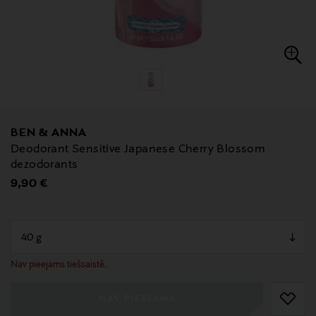
BEN & ANNA
Deodorant Sensitive Japanese Cherry Blossom
dezodorants
Original Price
9,90 €
null
null
Nav pieejams tiešsaistē.
NAV PIEEJAMS