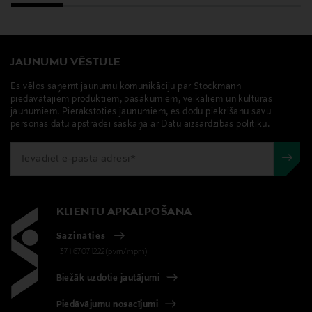
(Fragrance), Limonene [2], Tocopherol, Ascorbyl
Palmitate (Vitamin C), Helianthus Annuus (Sunflower)
Seed Oil [1], Simmondsia Chinensis (Jojoba) Seed Oil
[1], Citral [2], Linalool [2], Geraniol [2], Daucus Carota
JAUNUMU VĒSTULE
Sativa (Carrot) Root Extract [1], Rosmarinus Officinalis
Es vēlos saņemt jaunumu komunikāciju par Stockmann
(Rosemary) Leaf Extract [1]1 Kontrolloidusta
piedāvātajiem produktiem, pasākumiem, veikaliem un kultūras
luomuviljelystä2 Luonnollisista eteerisistä öljyistä
jaunumiem. Pierakstoties jaunumiem, es dodu piekrišanu savu
personas datu apstrādei saskaņā ar Datu aizsardzības politiku.
Ražotājvalsts
VĀCIJA
Ražotāja daļas numurs
KLIENTU APKALPOŠANA
H07604
Sazināties
+371 67071222(pvm/mpm)
Ražotājs
Miraz Trading Oy
Biežāk uzdotie jautājumi
Piedāvājumu nosacījumi
Ražotāja adrese