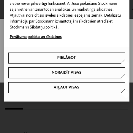
165288329
kas tiek atdoti atpakaļ, ir jābūt to sākotnējā neatvērtajā
vietne nevar pilnvērtīgi funkcionēt. Ar Jūsu piekrišanu Stockmann
šajā vietnē var izmantot arī analītikas un mārketinga sīkdatnes.
iepakojumā.
Atļaut vai noraidīt šīs izvēles sīkdatnes iespējams zemāk. Detalizētu
Īpašības
informāciju par Stockmann izmantotajām sīkdatnēm atradīsiet
PREČU ATGRIEŠANAS POLITIKA
Papīra iepakojums
Stockmann Sīkdatņu politikā.
Stockmann nav pieejams tavā valstī.
Privātuma politika un sīkdatnes
Informācija par izmēru
Delivery is not available in your Country.
60&nbsp;g
PIELĀGOT
I UNDERSTAND
Tekstūra
NORAIDĪT VISAS
"Natural" sertifikāts, Vegāns
MADARA
DR.HAUSCHKA
Herbal dezodorants 50 ml
Sage Mint dezodorants 50 ml
ATĻAUT VISAS
Ādas tips
Original Price
Original Price
15,00 €
19,50 €
Jutīgai ādai
Antipersperants
Nē