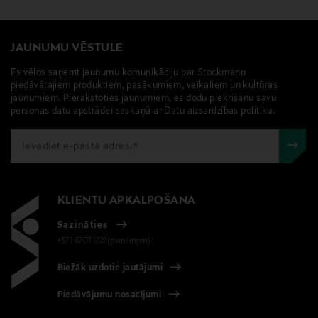
JAUNUMU VĒSTULE
Es vēlos saņemt jaunumu komunikāciju par Stockmann
piedāvātajiem produktiem, pasākumiem, veikaliem un kultūras
jaunumiem. Pierakstoties jaunumiem, es dodu piekrišanu savu
personas datu apstrādei saskaņā ar Datu aizsardzības politiku.
KLIENTU APKALPOŠANA
Sazināties
+371 67071222(pvm/mpm)
Biežāk uzdotie jautājumi
Piedāvājumu nosacījumi