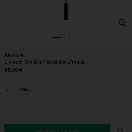
ARMANI
Smooth Silk Eye Pencil acu zīmulis
Original Price
33,00 €
Izvēlēties
Krāsa
null
null
PIEVIENOT GROZAM