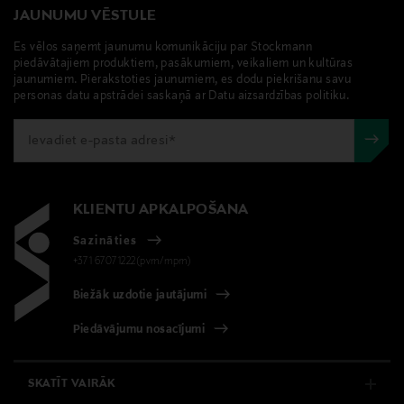
JAUNUMU VĒSTULE
Es vēlos saņemt jaunumu komunikāciju par Stockmann
piedāvātajiem produktiem, pasākumiem, veikaliem un kultūras
jaunumiem. Pierakstoties jaunumiem, es dodu piekrišanu savu
personas datu apstrādei saskaņā ar Datu aizsardzības politiku.
KLIENTU APKALPOŠANA
Sazināties
+371 67071222(pvm/mpm)
Biežāk uzdotie jautājumi
Piedāvājumu nosacījumi
SKATĪT VAIRĀK