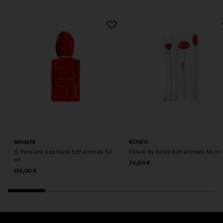
Digitālā adrese
https://www.armani.com/en-fi/help/contact-
us/contact-form/
Atslēgvārdi
parfimērijas ūdens
ARMANI
KENZO
Si Passione Red Musk EdP aromāts 50
Flower By Kenzo EdP aromāts 30 ml
ml
Original Price
76,00 €
Original Price
135,00 €