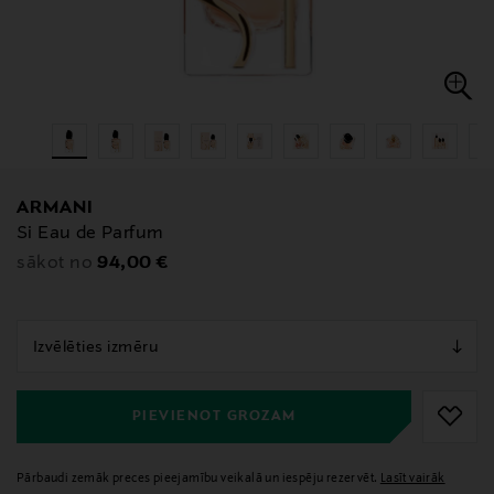
ARMANI
Si Eau de Parfum
Original Price
94,00 €
sākot no
null
null
PIEVIENOT GROZAM
Pārbaudi zemāk preces pieejamību veikalā un iespēju rezervēt.
Lasīt vairāk