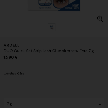
ARDELL
DUO Quick Set Strip Lash Glue skropstu līme 7 g
Original Price
13,90 €
Izvēlēties
Krāsa
null
null