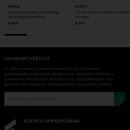
ARDELL
DUROY
Dual Lash Applicator rīks mākslīgo
Trio Eye Lash Flare Medium 5 māksl
skropstu piestiprināšanai
skropstas
Original Price
Original Price
9,90 €
8,50 €
JAUNUMU VĒSTULE
Es vēlos saņemt jaunumu komunikāciju par Stockmann
piedāvātajiem produktiem, pasākumiem, veikaliem un kultūras
jaunumiem. Pierakstoties jaunumiem, es dodu piekrišanu savu
personas datu apstrādei saskaņā ar Datu aizsardzības politiku.
KLIENTU APKALPOŠANA