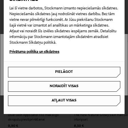
Preces iespējams atgriezt 30 dienu laikā no pasūtījuma
mākslinieku izvēle numur viens.
Piegāde uz saņemšanas punktu
Lai šī vietne darbotos, Stockmann izmanto nepieciešamās sīkdatnes.
saņemšanas brīža. Atgriešana ir bezmaksas, un par to nav
0,00 € – 4,90 €
Nepieciešamās sīkdatnes ļauj nodrošināt vietnes darbību. Bez tām
jāpaziņo iepriekš. Veselības un higiēnas apsvērumu dēļ
vietne nevar pilnvērtīgi funkcionēt. Ar Jūsu piekrišanu Stockmann
Produkta numurs
CITI KLIENTI SKATĪJĀS ARĪ
nedrīkst atdot atpakaļ aizzīmogotas preces, ja to zīmogs ir
šajā vietnē var izmantot arī analītikas un mārketinga sīkdatnes.
atvērts. Aizzīmogotiem kosmētikas un dabiskiem līdzekļiem,
151248733
Atļaut vai noraidīt šīs izvēles sīkdatnes iespējams zemāk. Detalizētu
kas tiek atdoti atpakaļ, ir jābūt to sākotnējā neatvērtajā
informāciju par Stockmann izmantotajām sīkdatnēm atradīsiet
iepakojumā.
Stockmann Sīkdatņu politikā.
Ādas tips
Stockmann nav pieejams tavā valstī.
Privātuma politika un sīkdatnes
Normālai un kombinētai ādai
PREČU ATGRIEŠANAS POLITIKA
Delivery is not available in your Country.
Krāsa
PIELĀGOT
I UNDERSTAND
CLEAR
NORAIDĪT VISAS
Izmērs
7 g
ATĻAUT VISAS
ARDELL
KISS
Sastāvdaļas
Dual Lash Applicator rīks mākslīgo
The New Natural Glowy Skin Half Las
skropstu piestiprināšanai
irtoripset
Acrylates Copolymer, Water (Aqua, Eau), Sodium
Original Price
Original Price
9,90 €
8,50 €