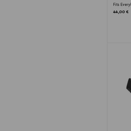
Fits Every
Original P
44,00 €