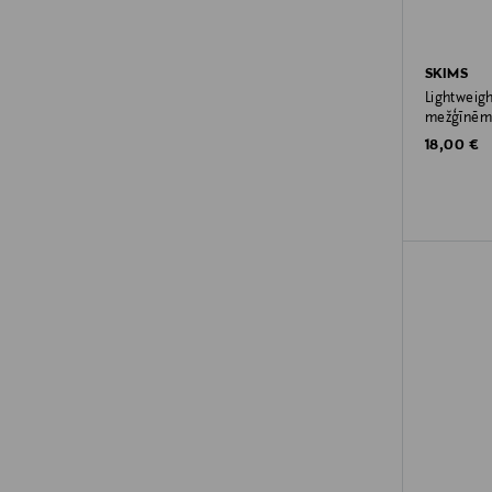
SKIMS
Lightweigh
mežģīnēm
Original P
18,00 €