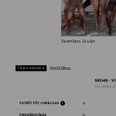
Seamless Sculpt
Notīrīt filtrus
Tikai e-veikalā
SKIMS - V
220 atrasti p
FILTRĒT PĒC LOKĀCIJAS
1
PRIEKŠROCĪBAS