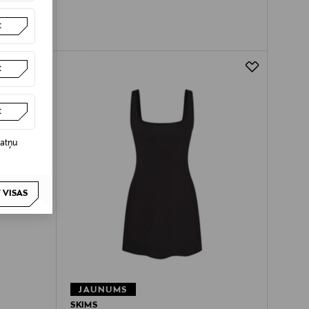
t
t
t
datņu
 VISAS
JAUNUMS
SKIMS