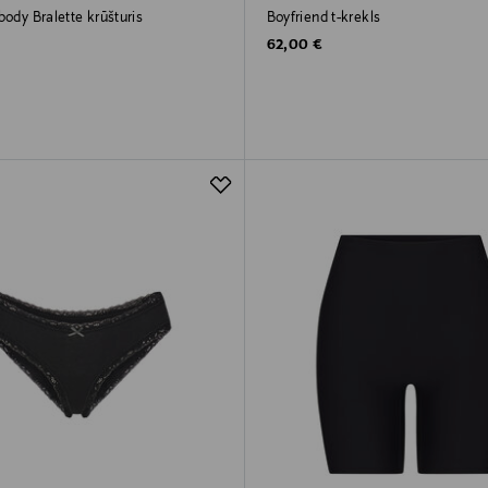
body Bralette krūšturis
Boyfriend t-krekls
rice
Original Price
62,00 €