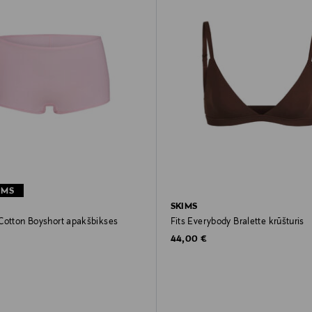
UMS
SKIMS
Cotton Boyshort apakšbikses
Fits Everybody Bralette krūšturis
rice
Original Price
44,00 €