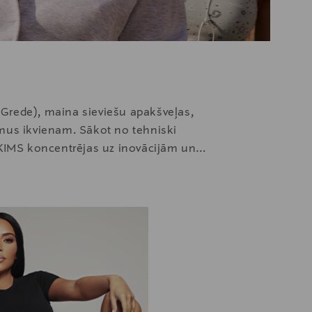
 Grede), maina sieviešu apakšveļas,
umus ikvienam. Sākot no tehniski
– SKIMS koncentrējas uz inovācijām un