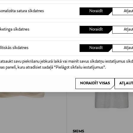
sonalizēta satura sīkdatnes
Noraidīt
Atļau
ketinga sīkdatnes
Noraidīt
Atļau
lītiskās sīkdatnes
Noraidīt
Atļau
 atsaukt savu piekrišanu jebkurā laikā vai mainīt savus sīkdatņu iestatījumus sīk
nas panelī, kuru atradīsiet sadaļā “Pielāgot sīkfailu iestatījumus”.
NORAIDĪT VISAS
ATĻAUT
SKIMS