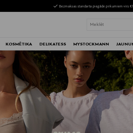
Bezmaksas standarta piegāde pirkumiem virs €
KOSMĒTIKA
DELIKATESS
MYSTOCKMANN
JAUNU