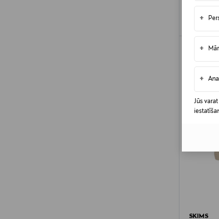
+
Per
+
Mār
+
Ana
Jūs varat
iestatīša
SKIMS