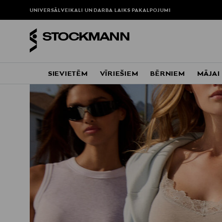
UNIVERSĀLVEIKALI UN DARBA LAIKS
PAKALPOJUMI
SIEVIETĒM
VĪRIEŠIEM
BĒRNIEM
MĀJAI