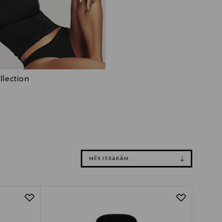
llection
MĒS IESAKĀM