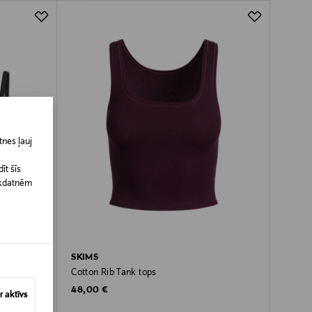
nes ļauj
īt šīs
īkdatnēm
SKIMS
turis
Cotton Rib Tank tops
Original Price
48,00 €
 aktīvs