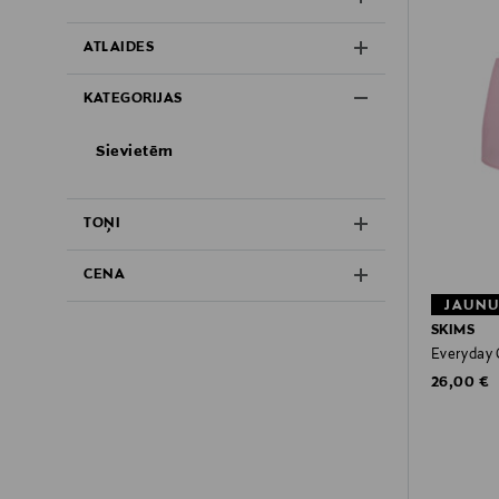
ATLAIDES
KATEGORIJAS
Sievietēm
TOŅI
CENA
JAUN
SKIMS
Everyday 
Original P
26,00 €