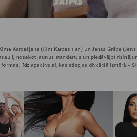
a Kima Kardašjana (Kim Kardashian) un Jenss Grēde (Jens
asauli, nosakot jaunus standartus un piedāvājot risināj
eļ formas, līdz apakšveļai, kas stiepjas divkāršā izmērā 
 piemēroti visdažādākajiem ķermeņa tipiem.