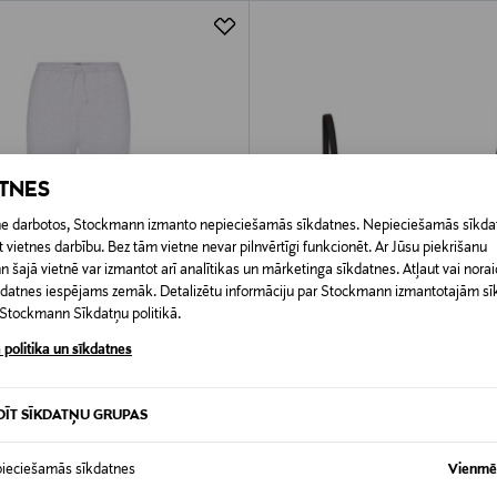
ATNES
etne darbotos, Stockmann izmanto nepieciešamās sīkdatnes. Nepieciešamās sīkdat
 vietnes darbību. Bez tām vietne nevar pilnvērtīgi funkcionēt. Ar Jūsu piekrišanu
šajā vietnē var izmantot arī analītikas un mārketinga sīkdatnes. Atļaut vai noraid
īkdatnes iespējams zemāk. Detalizētu informāciju par Stockmann izmantotajām s
t Stockmann Sīkdatņu politikā.
 politika un sīkdatnes
SKIMS
DĪT SĪKDATŅU GRUPAS
ece Classic Jogger sporta bikses
Fits Everybody Scoop Bralette krūš
rice
Original Price
44,00 €
ieciešamās sīkdatnes
Vienmēr