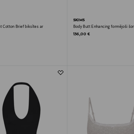
SKIMS
t Cotton Brief biksītes ar
Body Butt Enhancing formējoši šor
Original Price
136,00 €
rice