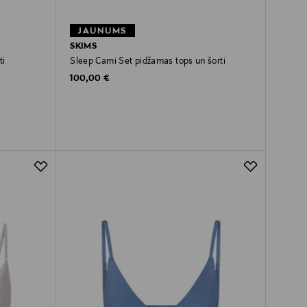
JAUNUMS
SKIMS
ti
Sleep Cami Set pidžamas tops un šorti
Original Price
100,00 €