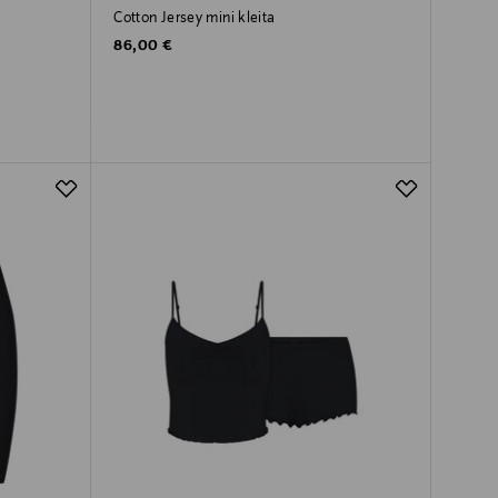
Cotton Jersey mini kleita
Original Price
86,00 €