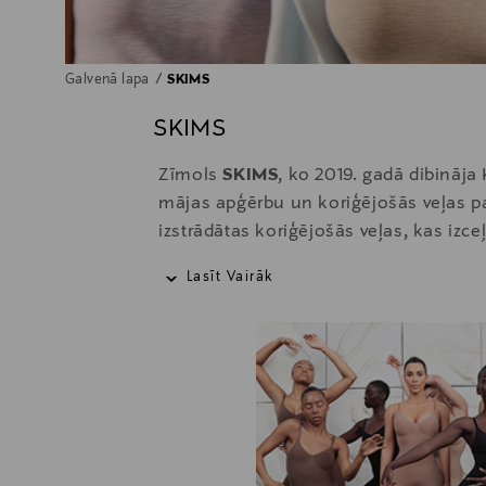
Galvenā lapa
SKIMS
SKIMS
Zīmols
SKIMS
, ko 2019. gadā dibināj
mājas apģērbu un koriģējošās veļas p
izstrādātas koriģējošās veļas, kas izc
nozares attīstību, radot modeļus, kas
Lasīt Vairāk