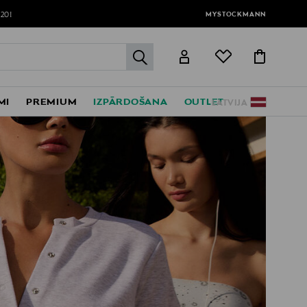
MYSTOCKMANN
120!
label.header.go
MI
PREMIUM
IZPĀRDOŠANA
OUTLET
LATVIJA