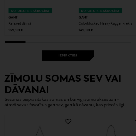
KUPONA PRIEKŠROCĪBA
KUPONA PRIEKŠROCĪBA
GANT
GANT
Relaxed džinsi
Colorblocked Heavy Rugger krekls
Original Price
Original Price
169,90 €
149,90 €
IEPIRKTIES
ZĪMOLU SOMAS SEV VAI
DĀVANAI
Sezonas pieprasītākās somas un burvīgi somu aksesuāri –
atrodi savus favorītus gan sev, gan kā dāvanu, kas priecēs ilgi.