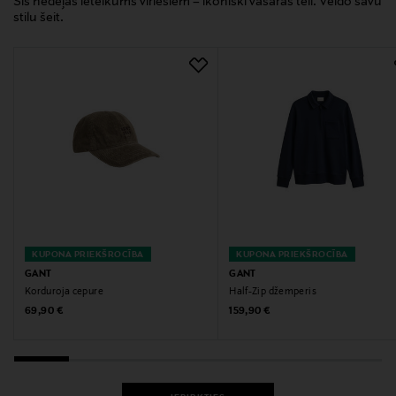
Šīs nedēļas ieteikums vīriešiem – ikoniski vasaras tēli. Veido savu
stilu šeit.
KUPONA PRIEKŠROCĪBA
KUPONA PRIEKŠROCĪBA
GANT
GANT
Korduroja cepure
Half-Zip džemperis
Original Price
Original Price
69,90 €
159,90 €