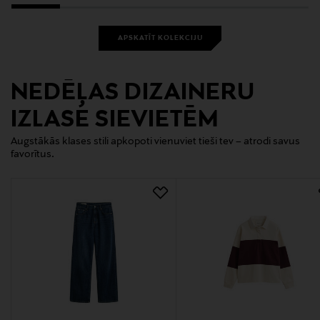
APSKATĪT KOLEKCIJU
NEDĒĻAS DIZAINERU
IZLASE SIEVIETĒM
Augstākās klases stili apkopoti vienuviet tieši tev – atrodi savus
favorītus.