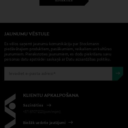
IEPIRKTIES
JAUNUMU VĒSTULE
Es vēlos saņemt jaunumu komunikāciju par Stockmann
piedāvātajiem produktiem, pasākumiem, veikaliem un kultūras
jaunumiem. Pierakstoties jaunumiem, es dodu piekrišanu savu
personas datu apstrādei saskaņā ar Datu aizsardzības politiku.
KLIENTU APKALPOŠANA
Sazināties
+371 67071222(pvm/mpm)
Biežāk uzdotie jautājumi