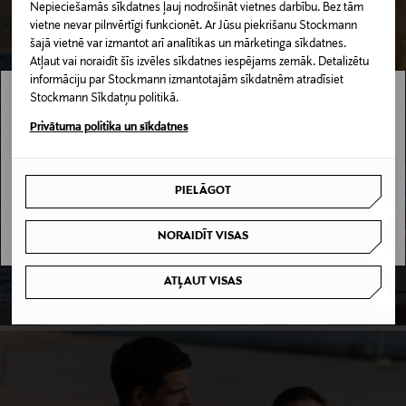
Nepieciešamās sīkdatnes ļauj nodrošināt vietnes darbību. Bez tām
vietne nevar pilnvērtīgi funkcionēt. Ar Jūsu piekrišanu Stockmann
šajā vietnē var izmantot arī analītikas un mārketinga sīkdatnes.
Atļaut vai noraidīt šīs izvēles sīkdatnes iespējams zemāk. Detalizētu
informāciju par Stockmann izmantotajām sīkdatnēm atradīsiet
Stockmann Sīkdatņu politikā.
Stockmann nav pieejams tavā valstī.
Privātuma politika un sīkdatnes
ANDIATA
Delivery is not available in your Country.
IEPIRKTIES
PIELĀGOT
I UNDERSTAND
NORAIDĪT VISAS
ATĻAUT VISAS